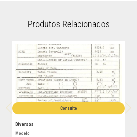
Produtos Relacionados
Consulte
Diversos
D
Modelo
M