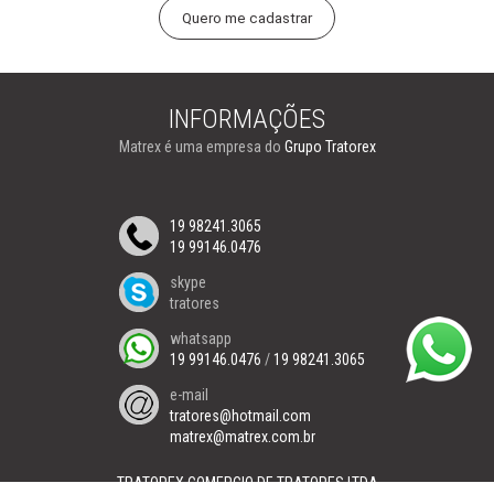
INFORMAÇÕES
Matrex é uma empresa do
Grupo Tratorex
19 98241.3065
19 99146.0476
skype
tratores
whatsapp
19 99146.0476
/
19 98241.3065
e-mail
tratores@hotmail.com
matrex@matrex.com.br
TRATOREX COMERCIO DE TRATORES LTDA