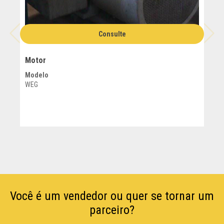
Consulte
Motor
M
Modelo
M
WEG
T
Você é um vendedor ou quer se tornar um
parceiro?