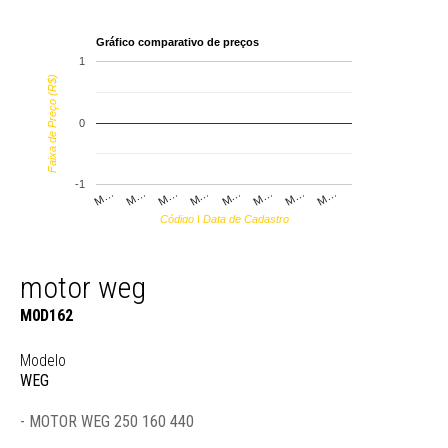
Gráfico comparativo de preços
1
Faixa de Preço (R$)
0
-1
M…
M…
M…
M…
M…
M…
M…
M…
Código | Data de Cadastro
motor weg
M0D162
Modelo
WEG
- MOTOR WEG 250 160 440