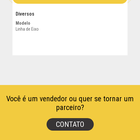
Diversos
D
Modelo
M
Linha de Eixo
R
Você é um vendedor ou quer se tornar um
parceiro?
CONTATO