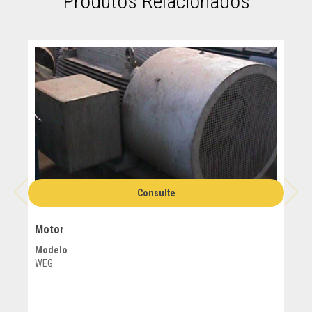
Produtos Relacionados
Consulte
Motor
Mot
Modelo
Mod
WEG
TOSH