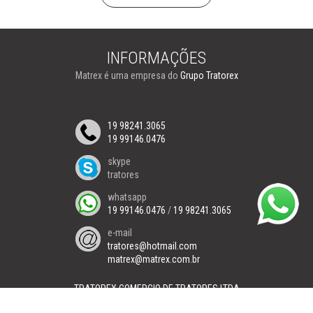
INFORMAÇÕES
Matrex é uma empresa do
Grupo Tratorex
19 98241.3065
19 99146.0476
skype
tratores
whatsapp
19 99146.0476
/
19 98241.3065
e-mail
tratores@hotmail.com
matrex@matrex.com.br
TRATOREX COMERCIO DE TRATORES LTDA
Piracicaba SP Brasil