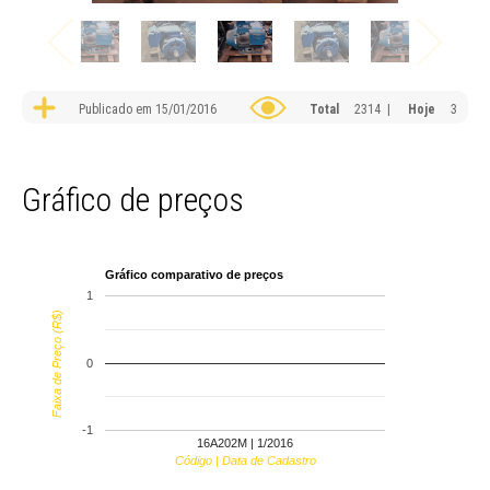
Publicado em 15/01/2016
Total
2314 |
Hoje
3
Gráfico de preços
Gráfico comparativo de preços
1
Faixa de Preço (R$)
0
-1
16A202M | 1/2016
Código | Data de Cadastro