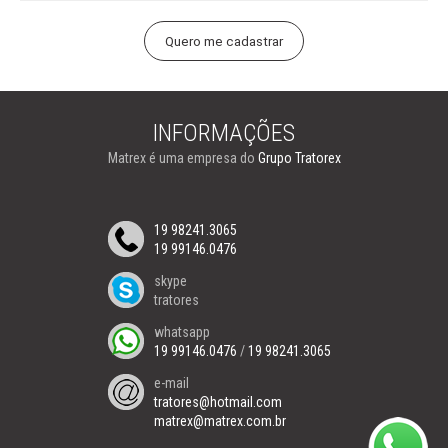
INFORMAÇÕES
Matrex é uma empresa do
Grupo Tratorex
19 98241.3065
19 99146.0476
skype
tratores
whatsapp
19 99146.0476
/
19 98241.3065
e-mail
tratores@hotmail.com
matrex@matrex.com.br