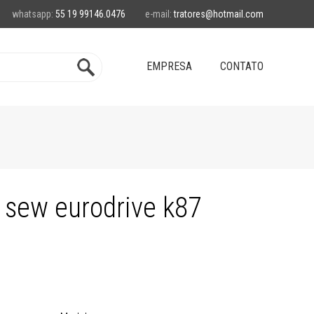
whatsapp:
55 19 99146.0476
e-mail:
tratores@hotmail.com
EMPRESA
CONTATO
 sew eurodrive k87