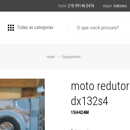
fone:
(19) 99146.0476
skype:
tratores
Todas as categorias
Home
Equipamento
moto redutor
dx132s4
15H424M