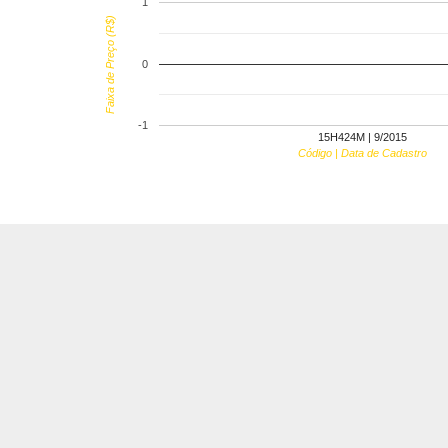
1
Faixa de Preço (R$)
0
-1
15H424M | 9/2015
Código | Data de Cadastro